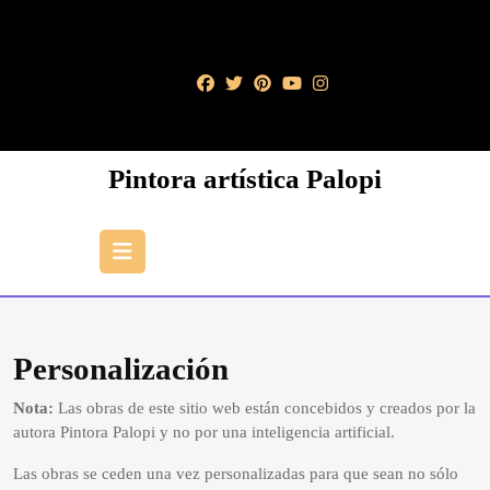
Saltar
al
contenido
Saltar
al
contenido
Pintora artística Palopi
Botón
de
apertura
Personalización
Nota:
Las obras de este sitio web están concebidos y creados por la
autora Pintora Palopi y no por una inteligencia artificial.
Las obras se ceden una vez personalizadas para que sean no sólo