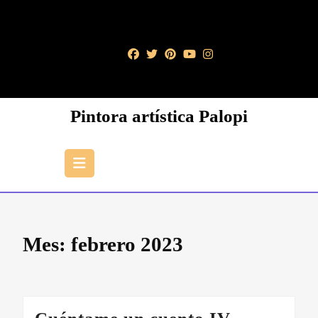
Saltar
al
contenido
Saltar
al
contenido
Pintora artística Palopi
Botón
de
apertura
Mes:
febrero 2023
Cuéntame