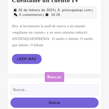
Cuéntame un cuento IV
un
26
pintorapal
26 de febrero de 2023
pintorapalopi.com
|
|
cuento
de
0 comentarios
10:29
|
febrero
IV
de
Hoy al levantarme le pedí de nuevo a mi marido
2023
«regálame un cuento» y en unos minutos redactó:
ANTIESQUIZOFRENIA O sueño o fabulo. O sueño
que fabulo. O fabulo
LEER
LEER MÁS
MÁS
Buscar
Buscar: