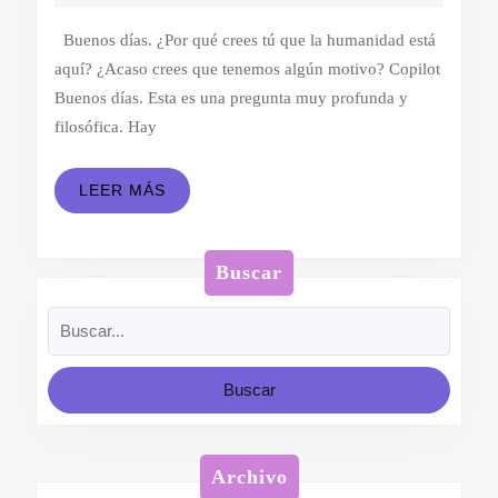
junio
IA
de
Buenos días. ¿Por qué crees tú que la humanidad está
(II)
2024
aquí? ¿Acaso crees que tenemos algún motivo? Copilot
Buenos días. Esta es una pregunta muy profunda y
filosófica. Hay
LEER
LEER MÁS
MÁS
Buscar
Buscar:
Archivo