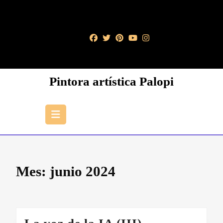
Saltar
al
contenido
Saltar
al
contenido
Pintora artística Palopi
Botón
de
apertura
Mes:
junio 2024
La