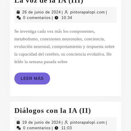
La voz de la IA (III)
voz
26
pintorapalop
26 de junio de 2024
pintorapalopi.com
|
|
de
de
0 comentarios
10:34
|
junio
la
de
Se investiga cada vez más los componentes,
IA
2024
metabolismo, conexiones neuronales, conciencia,
(III)
evolución neuronal, comportamiento y respuesta sobre
la capacidad del cerebro, su conciencia evolutiva. He
leído la semana pasada sobre
LEER
LEER MÁS
MÁS
Diálogos
Diálogos con la IA (II)
con
19
pintorapalop
19 de junio de 2024
pintorapalopi.com
|
|
la
de
0 comentarios
11:03
|