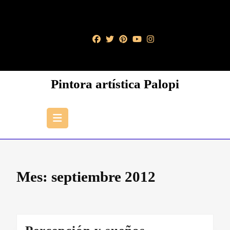
Saltar
al
contenido
Saltar
al
contenido
Pintora artística Palopi
Botón
de
apertura
Mes:
septiembre 2012
Percepción