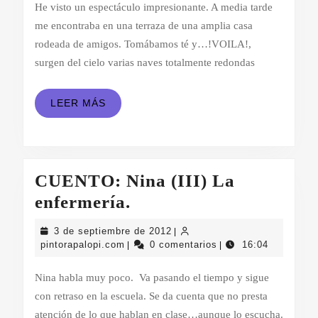
de
He visto un espectáculo impresionante. A media tarde
2012
me encontraba en una terraza de una amplia casa
rodeada de amigos. Tomábamos té y…!VOILA!,
surgen del cielo varias naves totalmente redondas
LEER
LEER MÁS
MÁS
CUENTO: Nina (III) La
CUENTO:
enfermería.
Nina
3
3 de septiembre de 2012
|
(III)
pintorapalopi.com
de
pintorapalopi.com
0 comentarios
16:04
|
|
septiembre
La
de
Nina habla muy poco. Va pasando el tiempo y sigue
enfermería.
2012
con retraso en la escuela. Se da cuenta que no presta
atención de lo que hablan en clase…aunque lo escucha.