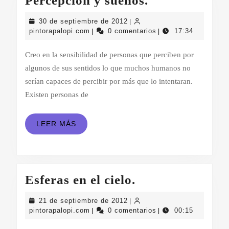
Percepción y sueños.
y
30
30 de septiembre de 2012
|
sueños.
pintorapalopi.com
de
pintorapalopi.com
0 comentarios
17:34
|
|
septiembre
de
Creo en la sensibilidad de personas que perciben por
2012
algunos de sus sentidos lo que muchos humanos no
serían capaces de percibir por más que lo intentaran.
Existen personas de
LEER
LEER MÁS
MÁS
Esferas
Esferas en el cielo.
en
21
21 de septiembre de 2012
|
el
pintorapalopi.com
de
pintorapalopi.com
0 comentarios
00:15
|
|
septiembre
cielo.