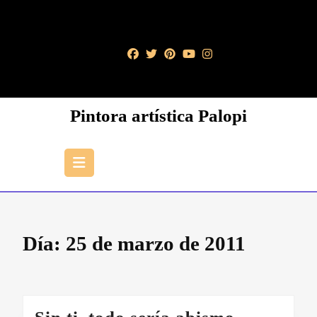
Saltar
al
contenido
Saltar
al
contenido
Pintora artística Palopi
Botón
de
apertura
Día:
25 de marzo de 2011
Sin