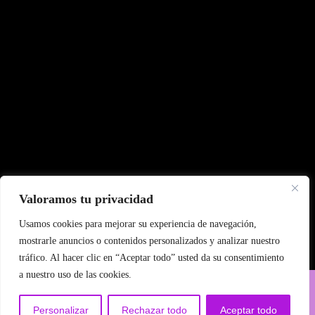
Valoramos tu privacidad
Usamos cookies para mejorar su experiencia de navegación,
mostrarle anuncios o contenidos personalizados y analizar nuestro
tráfico. Al hacer clic en “Aceptar todo” usted da su consentimiento
a nuestro uso de las cookies.
||| © Pintora Palopi - Valencia,
Designer Artist WordPress Theme
España - 2024
Personalizar
Rechazar todo
Aceptar todo