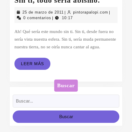
Sin ti, todo sería abismo.
ti,
25
pintorapalo
25 de marzo de 2011
pintorapalopi.com
|
|
todo
de
0 comentarios
10:17
|
marzo
sería
de
Ah! Qué sería este mundo sin ti. Sin ti, desde fuera no
abismo.
2011
sería vista nuestra esfera. Sin ti, sería muda permanente
nuestra tierra, no se oiría nunca cantar al agua.
LEER
LEER MÁS
MÁS
Buscar
Buscar: