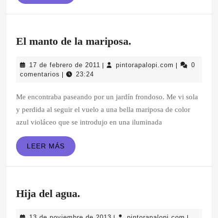
MÁS
El
El manto de la mariposa.
manto
17
pintorapalopi
17 de febrero de 2011
pintorapalopi.com
0
|
|
de
de
comentarios
23:24
|
la
febrero
de
Me encontraba paseando por un jardín frondoso. Me vi sola
mariposa.
2011
y perdida al seguir el vuelo a una bella mariposa de color
azul violáceo que se introdujo en una iluminada
LEER
LEER MÁS
MÁS
Hija
Hija del agua.
del
13
pintorapa
13 de noviembre de 2013
pintorapalopi.com
|
|