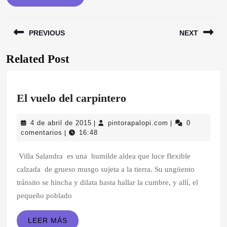
Navegación
PREVIOUS
NEXT
de
entradas
Related Post
Entrada
Siguiente
anterior:
entrada:
El
El vuelo del carpintero
vuelo
4
pintorapalopi.co
4 de abril de 2015
pintorapalopi.com
0
|
|
del
de
comentarios
16:48
|
carpintero
abril
de
Villa Salandra es una humilde aldea que luce flexible
2015
calzada de grueso musgo sujeta a la tierra. Su ungüento
tránsito se hincha y dilata hasta hallar la cumbre, y allí, el
pequeño poblado
LEER
LEER MÁS