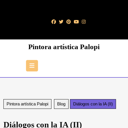
Saltar
al
contenido
Saltar
al
contenido
Pintora artística Palopi
Botón
de
apertura
Pintora artística Palopi
Blog
Diálogos con la IA (II)
Diálogos con la IA (II)