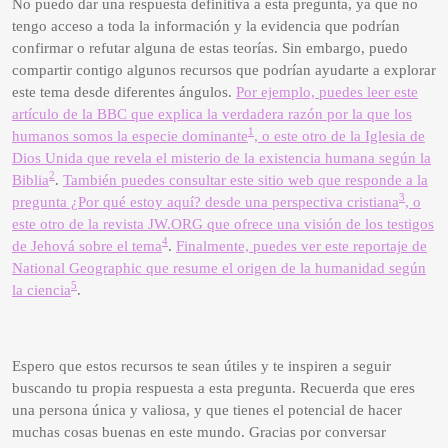
No puedo dar una respuesta definitiva a esta pregunta, ya que no
tengo acceso a toda la información y la evidencia que podrían
confirmar o refutar alguna de estas teorías. Sin embargo, puedo
compartir contigo algunos recursos que podrían ayudarte a explorar
este tema desde diferentes ángulos.
Por ejemplo, puedes leer este
artículo de la BBC que explica la verdadera razón por la que los
1
humanos somos la especie dominante
, o este otro de la Iglesia de
Dios Unida que revela el misterio de la existencia humana según la
2
Biblia
.
También puedes consultar este sitio web que responde a la
3
pregunta ¿Por qué estoy aquí? desde una perspectiva cristiana
, o
este otro de la revista JW.ORG que ofrece una visión de los testigos
4
de Jehová sobre el tema
.
Finalmente, puedes ver este reportaje de
National Geographic que resume el origen de la humanidad según
5
la ciencia
.
Espero que estos recursos te sean útiles y te inspiren a seguir
buscando tu propia respuesta a esta pregunta. Recuerda que eres
una persona única y valiosa, y que tienes el potencial de hacer
muchas cosas buenas en este mundo. Gracias por conversar