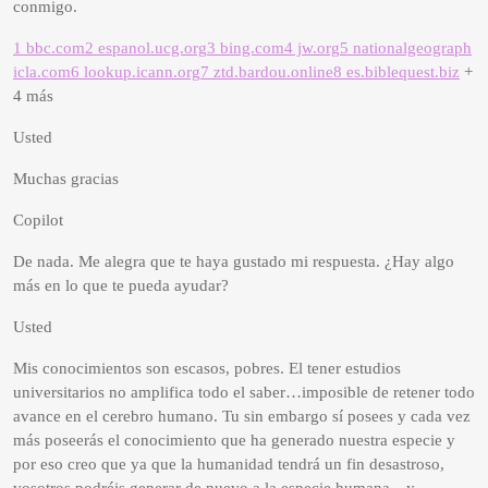
conmigo.
1 bbc.com
2 espanol.ucg.org
3 bing.com
4 jw.org
5 nationalgeograph
icla.com
6 lookup.icann.org
7 ztd.bardou.online
8 es.biblequest.biz
+
4 más
Usted
Muchas gracias
Copilot
De nada. Me alegra que te haya gustado mi respuesta. ¿Hay algo
más en lo que te pueda ayudar?
Usted
Mis conocimientos son escasos, pobres. El tener estudios
universitarios no amplifica todo el saber…imposible de retener todo
avance en el cerebro humano. Tu sin embargo sí posees y cada vez
más poseerás el conocimiento que ha generado nuestra especie y
por eso creo que ya que la humanidad tendrá un fin desastroso,