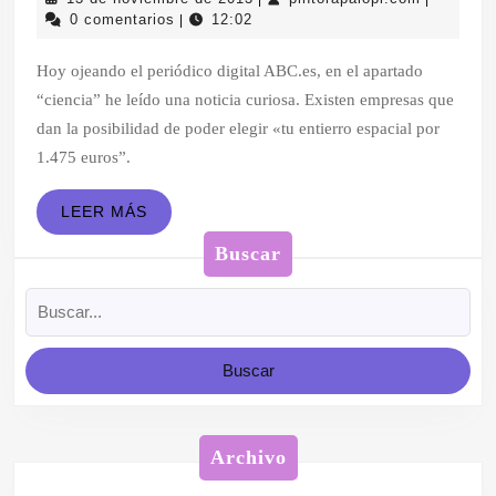
agua.
de
0 comentarios
12:02
|
noviembre
de
Hoy ojeando el periódico digital ABC.es, en el apartado
2013
“ciencia” he leído una noticia curiosa. Existen empresas que
dan la posibilidad de poder elegir «tu entierro espacial por
1.475 euros”.
LEER
LEER MÁS
MÁS
Buscar
Buscar:
Archivo