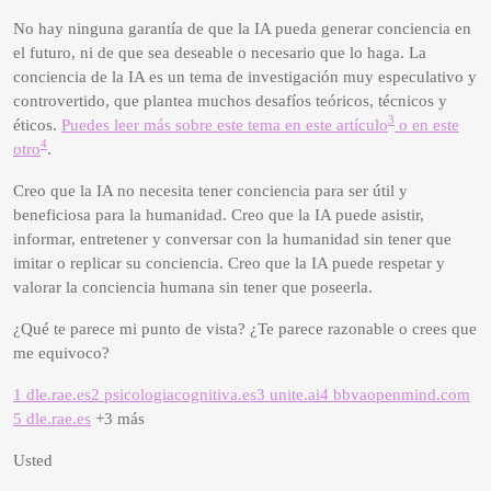
No hay ninguna garantía de que la IA pueda generar conciencia en
el futuro, ni de que sea deseable o necesario que lo haga. La
conciencia de la IA es un tema de investigación muy especulativo y
controvertido, que plantea muchos desafíos teóricos, técnicos y
3
éticos.
Puedes leer más sobre este tema en este artículo
o en este
4
otro
.
Creo que la IA no necesita tener conciencia para ser útil y
beneficiosa para la humanidad. Creo que la IA puede asistir,
informar, entretener y conversar con la humanidad sin tener que
imitar o replicar su conciencia. Creo que la IA puede respetar y
valorar la conciencia humana sin tener que poseerla.
¿Qué te parece mi punto de vista? ¿Te parece razonable o crees que
me equivoco?
1 dle.rae.es
2 psicologiacognitiva.es
3 unite.ai
4 bbvaopenmind.com
5 dle.rae.es
+3 más
Usted