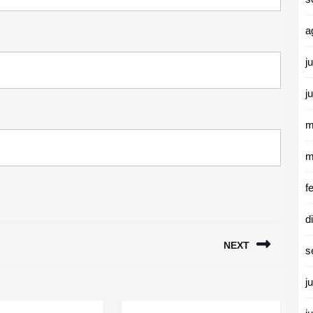
a
j
j
m
m
f
d
NEXT
s
Siguiente
j
entrada: