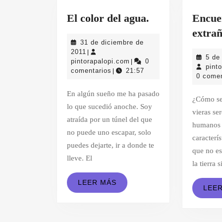
El
El color del agua.
Encue
color
extrañ
31 de diciembre de
del
31
2011
|
5 de
agua.
de
pintorapalopi.com
pintorapalopi.com
0
|
pint
diciembre
comentarios
21:57
|
0 comen
de
2011
En algún sueño me ha pasado
¿Cómo sería tu reacción si
lo que sucedió anoche. Soy
vieras se
atraída por un túnel del que
humanos 
no puede uno escapar, solo
caracterís
puedes dejarte, ir a donde te
que no es
lleve. El
la tierra 
LEER
LEER MÁS
LEE
MÁS