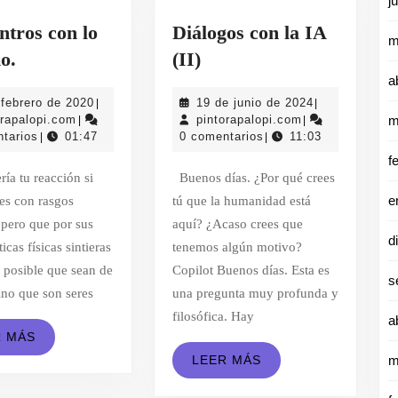
j
ntros con lo
Diálogos con la IA
m
Encuentros
Diálogos
o.
(II)
a
con
con
5
19
 febrero de 2020
19 de junio de 2024
|
|
lo
la
pintorapalopi.com
de
pintorapalopi.c
de
orapalopi.com
pintorapalopi.com
m
|
|
extraño.
IA
febrero
junio
tarios
01:47
0 comentarios
11:03
|
|
de
de
f
(II)
2020
2024
Buenos días. ¿Por qué crees
e
res con rasgos
tú que la humanidad está
pero que por sus
aquí? ¿Acaso crees que
d
ticas físicas sintieras
tenemos algún motivo?
 posible que sean de
Copilot Buenos días. Esta es
s
sino que son seres
una pregunta muy profunda y
filosófica. Hay
a
LEER
R MÁS
MÁS
LEER
LEER MÁS
m
MÁS