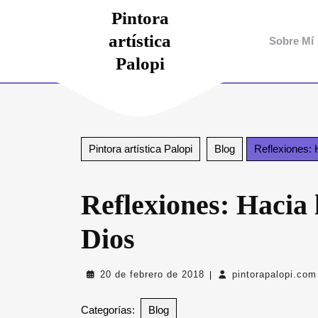
Saltar
Pintora
al
artística
contenido
Sobre Mí
Saltar
Palopi
al
contenido
Pintora artística Palopi
Blog
Reflexiones: 
Reflexiones: Hacia 
Dios
20
20 de febrero de 2018
pintorapalopi.com
|
de
febrero
Categorías:
Blog
de