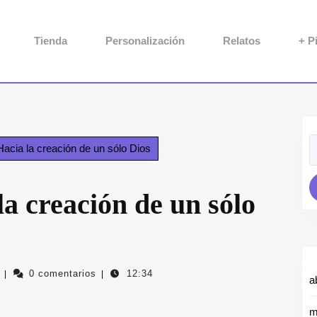
Tienda
Personalización
Relatos
+ P
B
Hacia la creación de un sólo Dios
la creación de un sólo
pintorapalopi.com
0 comentarios
12:34
|
|
a
m