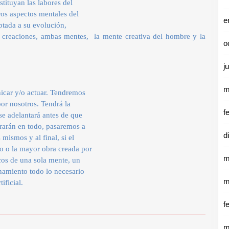
tituyan las labores del
ros aspectos mentales del
e
ptada a su evolución,
creaciones, ambas mentes,
la mente creativa del hombre y la
o
j
m
icar y/o actuar. Tendremos
or nosotros. Tendrá la
f
se adelantará antes de que
rarán en todo, pasaremos a
d
mismos y al final, si el
o o la mayor obra creada por
m
icos de una sola mente, un
onamiento todo lo necesario
m
ificial.
f
m