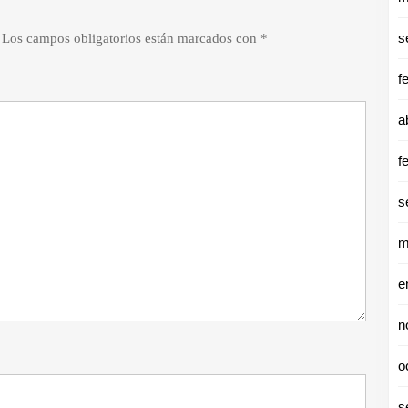
s
Los campos obligatorios están marcados con
*
f
a
f
s
m
e
n
o
s