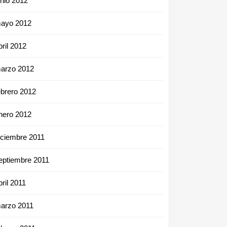
unio 2012
ayo 2012
bril 2012
om
arzo 2012
ebrero 2012
nero 2012
iciembre 2011
eptiembre 2011
bril 2011
arzo 2011