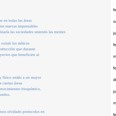
f
 en todas las áreas
s
otras nuevas impensables
lizaría las sociedades uniendo las mentes
j
existir los míticos
f
estrucción que durante
yectos que beneficien al
m
f
 y físico unido a un mayor
d
e ciertas áreas
 conocimientos bioquímico,
j
mundos.
m
amos olvidado protocolos en
f