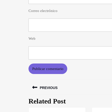
Correo electrónico
Web
Navegación
PREVIOUS
de
entradas
Related Post
Entrada
anterior: