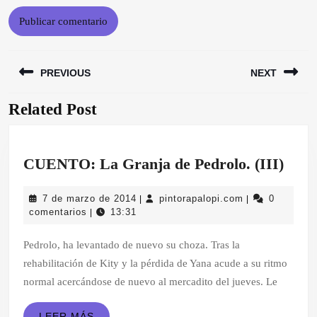
Navegación
PREVIOUS
NEXT
de
entradas
Related Post
Entrada
Siguiente
anterior:
entrada:
CUE
CUENTO: La Granja de Pedrolo. (III)
La
7
pintorapalopi.
7 de marzo de 2014
pintorapalopi.com
0
|
|
Gran
de
comentarios
13:31
|
de
marzo
de
Pedrolo, ha levantado de nuevo su choza. Tras la
Pedr
2014
rehabilitación de Kity y la pérdida de Yana acude a su ritmo
(III)
normal acercándose de nuevo al mercadito del jueves. Le
LEER
LEER MÁS