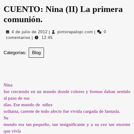
CUENTO: Nina (II) La primera
comunión.
4
pintorapalopi.com
4 de julio de 2012
pintorapalopi.com
0
|
|
de
comentarios
12:45
|
julio
de
Categorías:
Blog
2012
Nina
fue creciendo en un mundo donde colores y formas daban sentido
al paso de sus
días. Ese mundo de
niñez
solitaria, carente de todo afecto fue vivida cargada de fantasía.
Su
mundo era tan pequeño, tan insignificante y a su vez tan enorme
que vivía