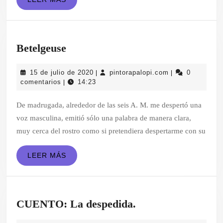
MÁS
Betelgeuse
Betelgeuse
15
pintorapalopi.c
15 de julio de 2020
pintorapalopi.com
0
|
|
de
comentarios
14:23
|
julio
de
De madrugada, alrededor de las seis A. M. me despertó una
2020
voz masculina, emitió sólo una palabra de manera clara,
muy cerca del rostro como si pretendiera despertarme con su
LEER
LEER MÁS
MÁS
CUENTO:
CUENTO: La despedida.
La