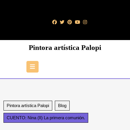
Saltar
al
contenido
Saltar
al
contenido
Pintora artística Palopi
Botón
de
apertura
Pintora artística Palopi
Blog
CUENTO: Nina (II) La primera comunión.