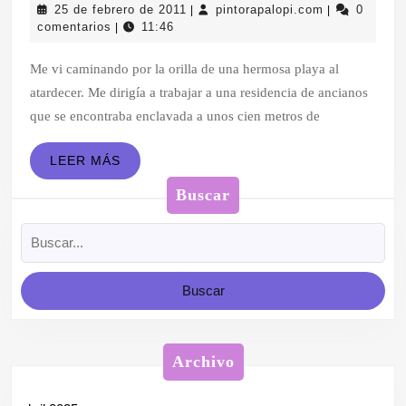
25
pintorapalopi
25 de febrero de 2011
pintorapalopi.com
0
|
|
despedida.
de
comentarios
11:46
|
febrero
de
Me vi caminando por la orilla de una hermosa playa al
2011
atardecer. Me dirigía a trabajar a una residencia de ancianos
que se encontraba enclavada a unos cien metros de
LEER
LEER MÁS
MÁS
Buscar
Buscar:
Archivo