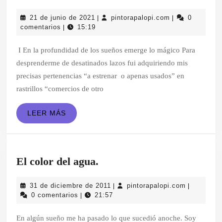
cucaracha
21
pintorapalopi.c
21 de junio de 2021
pintorapalopi.com
0
|
|
ilusionista
de
comentarios
15:19
|
junio
de
I En la profundidad de los sueños emerge lo mágico Para
2021
desprenderme de desatinados lazos fui adquiriendo mis
precisas pertenencias “a estrenar o apenas usados” en
rastrillos “comercios de otro
LEER
LEER MÁS
MÁS
El
El color del agua.
color
31
pintorapal
31 de diciembre de 2011
pintorapalopi.com
|
|
del
de
0 comentarios
21:57
|
agua.
diciembre
de
En algún sueño me ha pasado lo que sucedió anoche. Soy