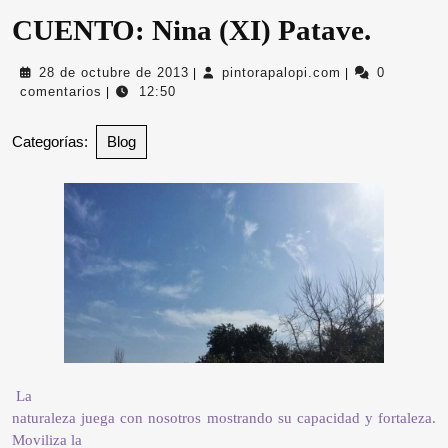
CUENTO: Nina (XI) Patave.
28
pintorapalopi.c
28 de octubre de 2013
pintorapalopi.com
0
|
|
de
comentarios
12:50
|
octubre
de
Categorías:
Blog
2013
La
naturaleza juega con nosotros mostrando su capacidad y fortaleza.
Moviliza la