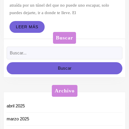
2011
atraída por un túnel del que no puede uno escapar, solo
puedes dejarte, ir a donde te lleve. El
LEER
LEER MÁS
MÁS
Buscar
Buscar:
Archivo
abril 2025
marzo 2025