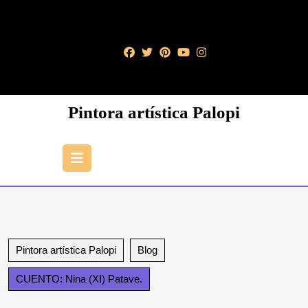
Saltar
al
contenido
Saltar
al
contenido
Pintora artística Palopi
Botón
de
apertura
Pintora artística Palopi
Blog
CUENTO: Nina (XI) Patave.