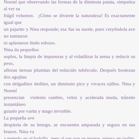
Noemí que observando las formas de la diminuta patata, simpatiza
al ver su
frágil volumen. ¡Cómo se divierte la naturaleza! Es exactamente
igual que
un pajarito y Nina responde; esa fue su suerte, pues creyéndola ave
no rumiaron
ni aplastaron lindo esbozo.
Nina da pequeños
soplos, la limpia de impurezas y al volatilizar la arena y reducir su
peso,
afloran tiernas plumitas del reducido tubérculo. Después bostezan
dos agujitas
con delgaditos deditos, un diminuto pico y vivaces ojillos. Nina y
Noemí
presencian violento cambio, veloz y acelerada muda, tránsito
instantáneo
guiado por varita y mago invisible.
La pequeña ave
despierta de su letargo, se encuentra amparada y segura en sus
brazos. Nina va
a meterlo en el bolsillo, pero al ver que se mueve, piensa en jaulita,