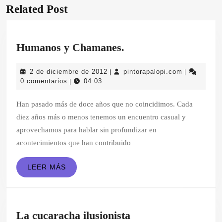
entradas
Related Post
Entrada
Siguiente
anterior:
entrada:
Humanos
Humanos y Chamanes.
y
2
pintorapalo
2 de diciembre de 2012
pintorapalopi.com
|
|
Chamanes.
de
0 comentarios
04:03
|
diciembre
de
Han pasado más de doce años que no coincidimos. Cada
2012
diez años más o menos tenemos un encuentro casual y
aprovechamos para hablar sin profundizar en
acontecimientos que han contribuido
LEER
LEER MÁS
MÁS
La
La cucaracha ilusionista