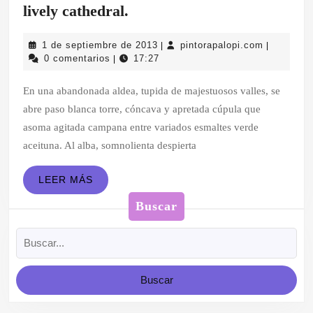
CUENTO:
lively cathedral.
La
1
pintorapal
1 de septiembre de 2013
pintorapalopi.com
|
|
Catedral
de
0 comentarios
17:27
|
animada.
septiembre
de
En una abandonada aldea, tupida de majestuosos valles, se
The
2013
abre paso blanca torre, cóncava y apretada cúpula que
lively
asoma agitada campana entre variados esmaltes verde
cathedral.
aceituna. Al alba, somnolienta despierta
LEER
LEER MÁS
MÁS
Buscar
Buscar: