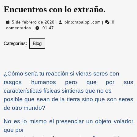
Encuentros con lo extraño.
5
pintorapalopi.co
5 de febrero de 2020
pintorapalopi.com
0
|
|
de
comentarios
01:47
|
febrero
de
Categorías:
Blog
2020
¿Cómo sería tu reacción si vieras seres con
rasgos humanos pero que por sus
características físicas sintieras que no es
posible que sean de la tierra sino que son seres
de otro mundo?
No es lo mismo el presenciar un objeto volador
que por