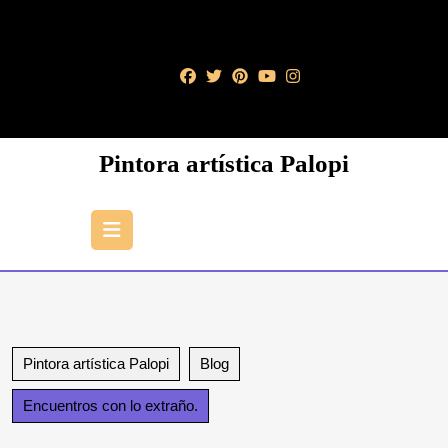
Saltar
al
contenido
Saltar
al
contenido
Pintora artística Palopi
Botón
de
apertura
Pintora artística Palopi
Blog
Encuentros con lo extraño.