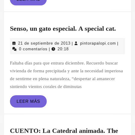
MÁS
Senso,
Senso, un gato especial. A special cat.
un
21
pintorapa
21 de septiembre de 2013
pintorapalopi.com
|
|
gato
de
0 comentarios
20:18
|
especia
septiembre
de
Faltaba días para que entrara diciembre. Recuerdo buscar
A
2013
vivienda de forma precipitada y ante la necesidad imperiosa
special
de sentirme en plena naturaleza, “despertar al amanecer
cat.
sintiendo vientos corales de diminutas
LEER
LEER MÁS
MÁS
CUENTO: La Catedral animada. The