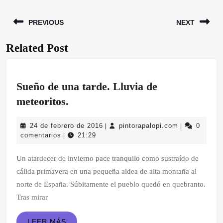
Navegación
PREVIOUS
NEXT
de
entradas
Related Post
Entrada
Siguiente
anterior:
entrada:
Sueño de una tarde. Lluvia de
Sueño
meteoritos.
de
24
pintorapalop
24 de febrero de 2016
pintorapalopi.com
0
|
|
una
de
comentarios
21:29
|
tarde.
febrero
de
Un atardecer de invierno pace tranquilo como sustraído de
Lluvia
2016
cálida primavera en una pequeña aldea de alta montaña al
de
norte de España. Súbitamente el pueblo quedó en quebranto.
meteoritos.
Tras mirar
LEER
LEER MÁS