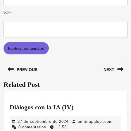
Web
Navegación
PREVIOUS
NEXT
de
entradas
Related Post
Entrada
Siguiente
anterior:
entrada:
Diálogos
Diálogos con la IA (IV)
con
27
pintorapa
27 de septiembre de 2024
pintorapalopi.com
|
|
la
de
0 comentarios
12:53
|