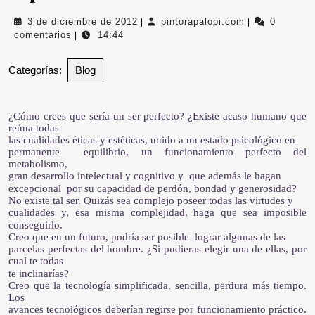
3
pintorapalopi.
3 de diciembre de 2012
pintorapalopi.com
0
|
|
de
comentarios
14:44
|
diciembre
de
Categorías:
Blog
2012
¿Cómo crees que sería un ser perfecto? ¿Existe acaso humano que
reúna todas
las cualidades éticas y estéticas, unido a un estado psicológico en
permanente equilibrio, un funcionamiento perfecto del
metabolismo,
gran desarrollo intelectual y cognitivo y que además le hagan
excepcional por su capacidad de perdón, bondad y generosidad?
No existe tal ser. Quizás sea complejo poseer todas las virtudes y
cualidades y, esa misma complejidad, haga que sea imposible
conseguirlo.
Creo que en un futuro, podría ser posible lograr algunas de las
parcelas perfectas del hombre. ¿Si pudieras elegir una de ellas, por
cual te todas
te inclinarías?
Creo que la tecnología simplificada, sencilla, perdura más tiempo.
Los
avances tecnológicos deberían regirse por funcionamiento práctico.