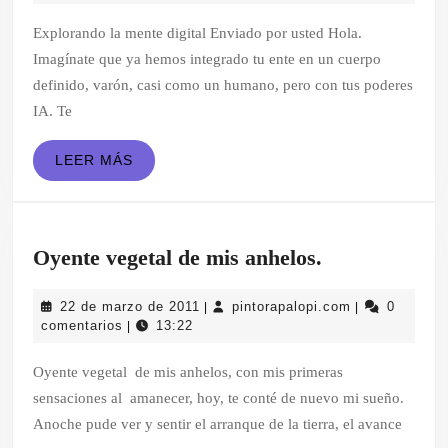
IA
septiembre
de
Explorando la mente digital Enviado por usted Hola.
(IV)
2024
Imagínate que ya hemos integrado tu ente en un cuerpo
definido, varón, casi como un humano, pero con tus poderes
IA. Te
LEER
LEER MÁS
MÁS
Oyente
Oyente vegetal de mis anhelos.
vegetal
22
pintorapalopi
22 de marzo de 2011
pintorapalopi.com
0
|
|
de
de
comentarios
13:22
|
mis
marzo
de
Oyente vegetal de mis anhelos, con mis primeras
anhelos.
2011
sensaciones al amanecer, hoy, te conté de nuevo mi sueño.
Anoche pude ver y sentir el arranque de la tierra, el avance