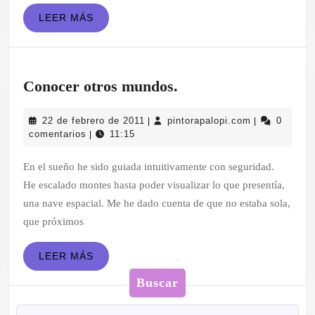
LEER
LEER MÁS
MÁS
Conocer
Conocer otros mundos.
otros
22
pintorapalopi
22 de febrero de 2011
pintorapalopi.com
0
|
|
mundos.
de
comentarios
11:15
|
febrero
de
En el sueño he sido guiada intuitivamente con seguridad.
2011
He escalado montes hasta poder visualizar lo que presentía,
una nave espacial. Me he dado cuenta de que no estaba sola,
que próximos
LEER
LEER MÁS
MÁS
Buscar
Buscar: