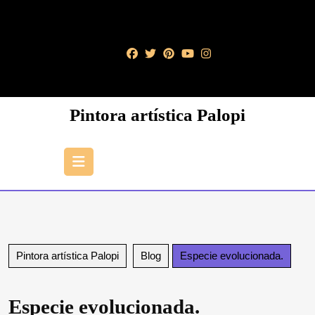
Saltar
al
contenido
Saltar
al
contenido
Pintora artística Palopi
Botón
de
apertura
Pintora artística Palopi
Blog
Especie evolucionada.
Especie evolucionada.