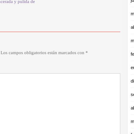
j
ncerada y pulida de
m
a
m
Los campos obligatorios están marcados con
*
f
e
d
s
a
m