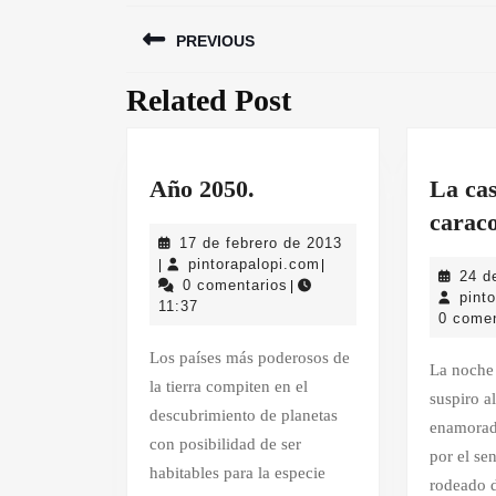
Navegación
PREVIOUS
de
entradas
Related Post
Entrada
anterior:
Año
Año 2050.
La cas
2050.
caraco
17
17 de febrero de 2013
pintorapalopi.com
de
pintorapalopi.com
|
|
24 d
febrero
0 comentarios
|
pint
de
11:37
0 comen
2013
Los países más poderosos de
La noche hace un breve
la tierra compiten en el
suspiro a
descubrimiento de planetas
enamorad
con posibilidad de ser
por el se
habitables para la especie
rodeado d