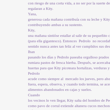
con riesgo de una corta vida, a no ser por la suerte d
regalaran a Kity.
Yana,
generosa cada mañana contribuía con su leche y Kity
contribuyendo ambas a su sustento.
Kity,
una mañana sintióse estallar al salir de su pequeñito
(para ella gigantesco). Entonces Pedrolo no recorda
sentido nunca antes tan feliz al ver cumplidos sus de
Iban
pasando los días y Pedrolo paseaba orgulloso prados
rumiara pastos de fresca hierba. Después, se acerca
huertas para que Kity picoteara hortalizas, verduras 
Pedrolo
acude como siempre al mercado los jueves, pero aho
fuera, espera, observa, y cuando todo termina, se acer
alimentos abandonados en cajas y suelos.
Cuando
los vecinos lo ven llegar, Kity salta del hombro de P
como pavo de corral extiende altanera cucos mechon