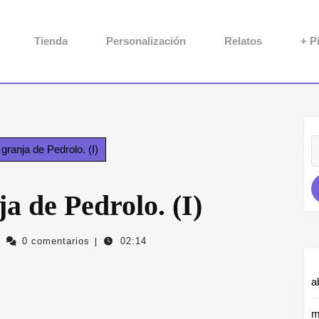
Tienda
Personalización
Relatos
+ P
B
anja de Pedrolo. (I)
 de Pedrolo. (I)
intorapalopi.com
0 comentarios
02:14
|
a
m