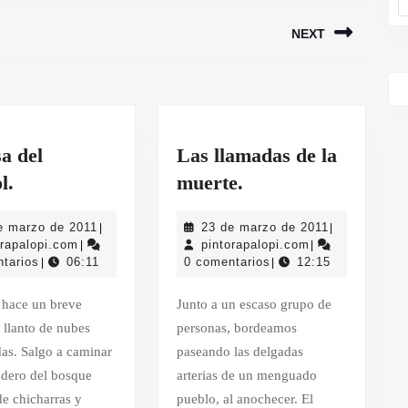
NEXT
Siguiente
entrada:
a del
Las llamadas de la
La
Las
l.
muerte.
casa
llamadas
24
23
e marzo de 2011
23 de marzo de 2011
|
|
del
de
pintorapalopi.com
de
pintorapalopi.c
de
orapalopi.com
pintorapalopi.com
|
|
caracol.
la
marzo
marzo
tarios
06:11
0 comentarios
12:15
|
|
de
de
muerte.
2011
2011
Junto a un escaso grupo de
l llanto de nubes
personas, bordeamos
as. Salgo a caminar
paseando las delgadas
ndero del bosque
arterias de un menguado
e chicharras y
pueblo, al anochecer. El