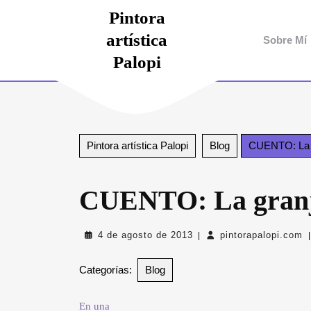
Saltar
Pintora
al
artística
contenido
Sobre Mí
Saltar
Palopi
al
contenido
Pintora artística Palopi
Blog
CUENTO: La gr
CUENTO: La granja
4
p
4 de agosto de 2013
pintorapalopi.com
|
|
de
agosto
Categorías:
Blog
de
2013
En una