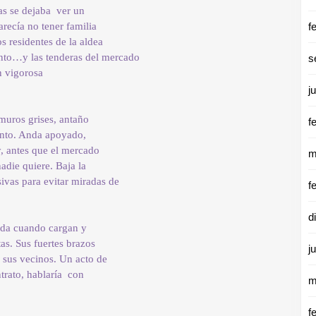
as se dejaba ver un
recía no tener familia
f
s residentes de la aldea
nto…y las tenderas del mercado
s
n vigorosa
j
muros grises, antaño
f
ento. Anda apoyado,
y, antes que el mercado
m
nadie quiere. Baja la
sivas para evitar miradas de
f
d
yuda cuando cargan y
as. Sus fuertes brazos
j
n sus vecinos. Un acto de
ntrato, hablaría con
m
f