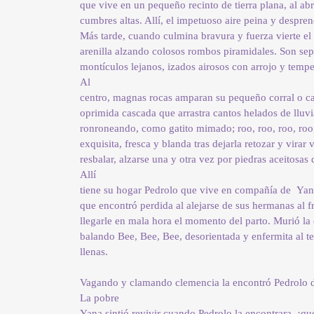
que vive en un pequeño recinto de tierra plana, al abr
cumbres altas. Allí, el impetuoso aire peina y desprend
Más tarde, cuando culmina bravura y fuerza vierte el 
arenilla alzando colosos rombos piramidales. Son sep
montículos lejanos, izados airosos con arrojo y tempe
Al
centro, magnas rocas amparan su pequeño corral o c
oprimida cascada que arrastra cantos helados de lluv
ronroneando, como gatito mimado; roo, roo, roo, roo,
exquisita, fresca y blanda tras dejarla retozar y virar 
resbalar, alzarse una y otra vez por piedras aceitosas 
Allí
tiene su hogar Pedrolo que vive en compañía de Yana
que encontró perdida al alejarse de sus hermanas al fr
llegarle en mala hora el momento del parto. Murió la
balando Bee, Bee, Bee, desorientada y enfermita al t
llenas.
Vagando y clamando clemencia la encontró Pedrolo 
La pobre
Yana sintió revivir cuando Pedrolo la encontrara, ¡qu