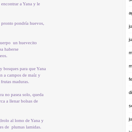
e encontrar a Yana y le
a
 pronto pondría huevos,
j
j
 cuerpo un huevecito
ba haberse
m
seos.
m
 y bosques para que Yana
ban a campos de maíz y
f
y frutas maduras.
d
ra no pasea solo, queda
ca a llenar bolsas de
s
j
edrolo al lomo de Yana y
es de plumas lamidas.