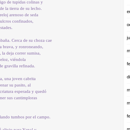
igo de tupidas colinas y
e la tierra de su lecho.
e
reloj arenoso de seda
ulcros confinados,
o
stades.
j
abaña. Cerca de su choza cae
ia brava, y ronroneando,
m
 la deja correr sumisa,
veloz, viéndola
f
de gravilla refinada.
d
, una joven cabrita
enar su pasito, al
m
 criatura esperada y quedó
ener sus cantimploras
m
f
dando tumbos por el campo.
m
é alivio para Yana! y