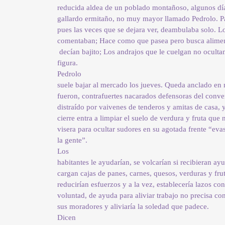
reducida aldea de un poblado montañoso, algunos dí
gallardo ermitaño, no muy mayor llamado Pedrolo. Pa
pues las veces que se dejara ver, deambulaba solo. Lo
comentaban; Hace como que pasea pero busca alime
decían bajito; Los andrajos que le cuelgan no oculta
figura.
Pedrolo
suele bajar al mercado los jueves. Queda anclado en 
fueron, contrafuertes nacarados defensoras del conv
distraído por vaivenes de tenderos y amitas de casa, 
cierre entra a limpiar el suelo de verdura y fruta que 
visera para ocultar sudores en su agotada frente “eva
la gente”.
Los
habitantes le ayudarían, se volcarían si recibieran a
cargan cajas de panes, carnes, quesos, verduras y frut
reducirían esfuerzos y a la vez, establecería lazos co
voluntad, de ayuda para aliviar trabajo no precisa co
sus moradores y aliviaría la soledad que padece.
Dicen