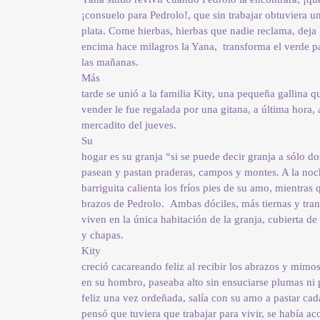
¡consuelo para Pedrolo!, que sin trabajar obtuviera un
plata. Come hierbas, hierbas que nadie reclama, deja
encima hace milagros la Yana, transforma el verde pa
las mañanas.
Más
tarde se unió a la familia Kity, una pequeña gallina q
vender le fue regalada por una gitana, a última hora, a
mercadito del jueves.
Su
hogar es su granja “si se puede decir granja a sólo do
pasean y pastan praderas, campos y montes. A la noc
barriguita calienta los fríos pies de su amo, mientras
brazos de Pedrolo. Ambas dóciles, más tiernas y tran
viven en la única habitación de la granja, cubierta d
y chapas.
Kity
creció cacareando feliz al recibir los abrazos y mimo
en su hombro, paseaba alto sin ensuciarse plumas ni 
feliz una vez ordeñada, salía con su amo a pastar c
pensó que tuviera que trabajar para vivir, se había a