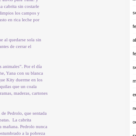
a cabrita sin costarle
s
 limpios los campos y
sto en rica leche por
f
ue al quedarse sola sin
a
ntes de cerrar el
f
s animales”. Por el día
s
he, Yana con su blanca
 que Kity duerme en los
m
quilas que un coala
e ramas, maderas, cartones
e
n
s de Pedrolo, que sentada
patas. La cabrita
o
ada mañana. Pedrolo nunca
costumbrado a la pobreza
s